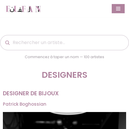
Aller
au
contenu
Commencez à taper un nom — 100 artistes
DESIGNERS
DESIGNER DE BIJOUX
Patrick Boghossian​