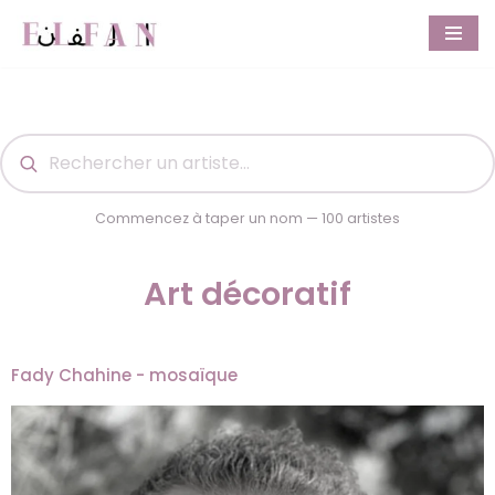
Aller
au
contenu
Commencez à taper un nom — 100 artistes
Art décoratif
Fady Chahine - mosaïque